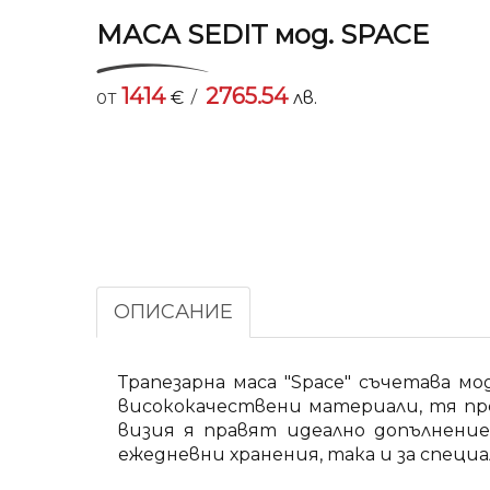
МАСА SEDIT мод. SPACE
1414
2765.54
/
от
€
лв.
ОПИСАНИЕ
Трапезарна маса "Space" съчетава м
висококачествени материали, тя пр
визия я правят идеално допълнени
ежедневни хранения, така и за специ