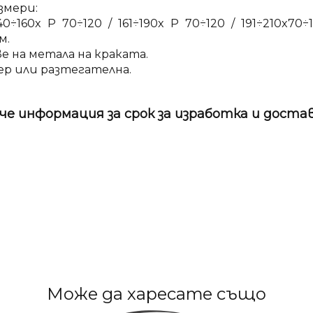
азмери:
0÷160x P 70÷120 / 161÷190x P 70÷120 / 191÷210x70÷
м.
е на метала на краката.
ер или разтегателна.
че информация за срок за изработка и дост
Може да харесате също