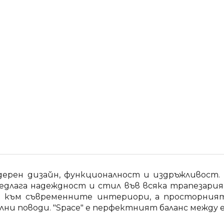
одерен дизайн, функционалност и издръжливост
едлага надеждност и стил във всяка трапезари
е към съвременните интериори, а просторният
ални поводи. "Space" е перфектният баланс межд