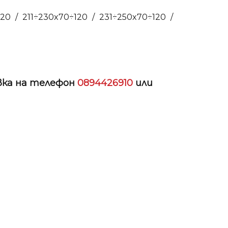
120 / 211÷230x70÷120 / 231÷250x70÷120 /
авка на телефон
0894426910
или