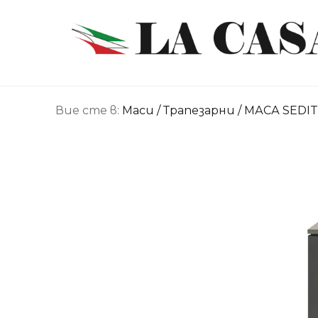
Вие сте в:
Маси
/
Трапезарни
/ МАСА SEDIT