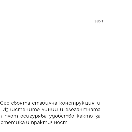
. Със своята стабилна конструкция и
я. Изчистените линии и елегантната
 плот осигурява удобство както за
у естетика и практичност.