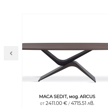
TAY
МАСА SEDIT, мод. ARCUS
.
2411.00 €
4715.51 лв.
от
/