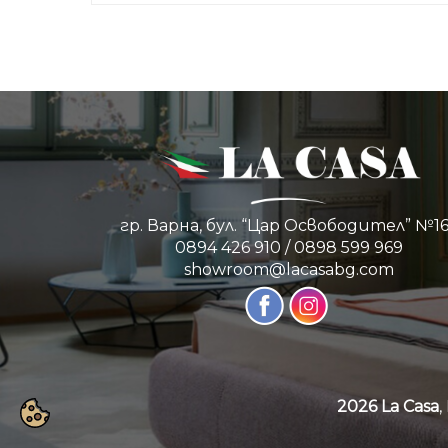
гр. Варна, бул. “Цар Освободител” №1
0894 426 910
/
0898 599 969
showroom@lacasabg.com
2026 La Casa
,