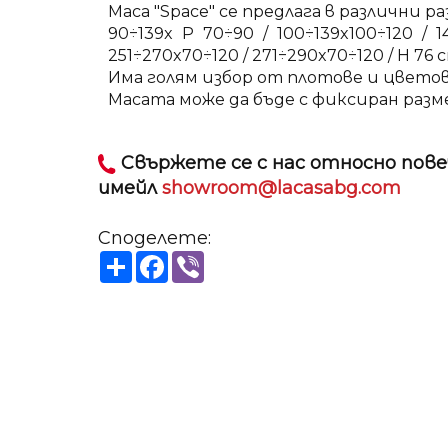
Маса "Space" се предлага в различни р
90÷139x P 70÷90 / 100÷139x100÷120 / 14
251÷270x70÷120 / 271÷290x70÷120 / H 76 с
Има голям избор от плотове и цветов
Масата може да бъде с фиксиран разм
Свържете се с нас относно пове
имейл
showroom@lacasabg.com
Споделете:
Share
Facebook
Viber