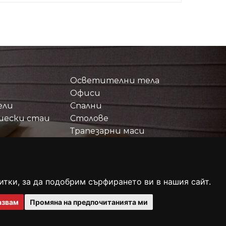
Осветителни тела
Офиси
ели
Спални
шески стаи
Столове
Трапезарни маси
ПРОМОЦИИ
итки, за да подобрим сърфирането ви в нашия сайт.
азвам
Промяна на предпочитанията ми
ичните данни