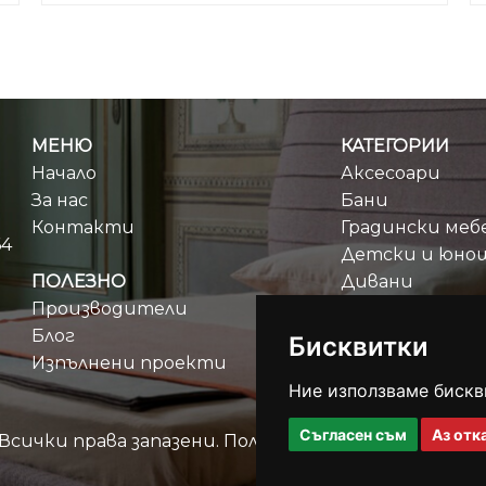
МЕНЮ
КАТЕГОРИИ
Начало
Аксесоари
За нас
Бани
Контакти
Градински меб
64
Детски и юно
ПОЛЕЗНО
Дивани
Производители
Кухни
Блог
Бисквитки
Изпълнени проекти
Ние използваме бискв
Съгласен съм
Аз отк
 Всички права запазени.
Политика за защита на л