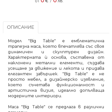
0
0
/
от
€
лв.
ОПИСАНИЕ
Модел "Big Table" е емблематична
трапезна маса, която впечатлява със своя
динамичен и скулптурен дизайн.
Характерната ѝ основа, съставена от
наклонени метални елементи, създава
усещане за движение и лекота и придава
елегантен завършек. "Big Table" е не
просто мебел, а дизайнерско изявление,
което съчетава функционалност и
артистична визия, идеално допълваща
модерните интериори.
Маса "Big Table" се предлага в различни