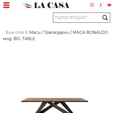
Вие сте в:
Маси
/
Трапезарни
/ МАСА BONALDO
мод. BIG TABLE