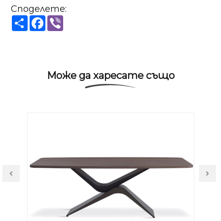
Споделете:
Share
Facebook
Viber
Може да харесате също