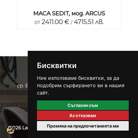
Y
МАСА SEDIT, мод. ARCUS
М
2411.00 €
4715.51 лв.
от
/
Бисквитки
Ние използваме бисквитки, за да
подобрим сърфирането ви в нашия
гр. Варна, бул. “Цар Освободител” №164
0894 426 910
/
0898 599 969
сайт.
showroom@lacasabg.com
Съгласен съм
Аз отказвам
Промяна на предпочитанията ми
2026 La Casa
, Всички права запазени.
Защита на
личните данни