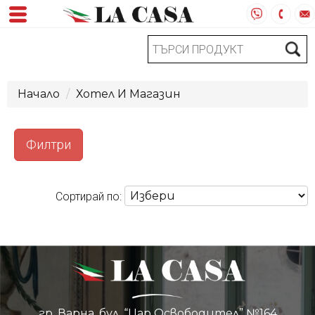
Начало
Хотел И Магазин
Филтри
Сортирай по:
гр. Варна, бул. “Цар Освободител” №164