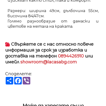
изискват както стил, така и комфорт.
Размери: ширина 49см, дълбочина 55см,
височина 84/47см.
Голямо разнообразие от дамаски и
цветове на метала на краката.
Свържете се с нас относно повече
информация за срок за изработка и
доставка на телефон
0894426910
или
имейл
showroom@lacasabg.com
Споделете:
Share
Facebook
Viber
Може да харесате също