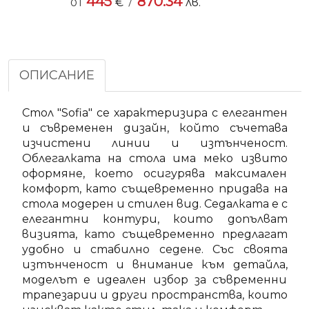
445
870.34
/
от
€
лв.
ОПИСАНИЕ
Стол "Sofia" се характеризира с елегантен
и съвременен дизайн, който съчетава
изчистени линии и изтънченост.
Облегалката на стола има меко извито
оформяне, което осигурява максимален
комфорт, като същевременно придава на
стола модерен и стилен вид. Седалката е с
елегантни контури, които допълват
визията, като същевременно предлагат
удобно и стабилно седене. Със своята
изтънченост и внимание към детайла,
моделът е идеален избор за съвременни
трапезарии и други пространства, които