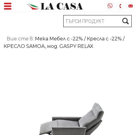
Вие сте в:
Мека Мебел с -22%
/
Кресла с -22%
/
КРЕСЛО SAMOA, мод. GASPY RELAX