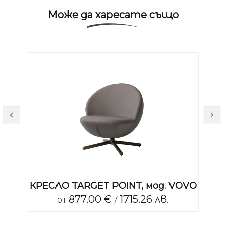
Може да харесате също
.
КРЕСЛО TARGET POINT, мод. VOVO
КР
877.00 €
1715.26 лв.
от
/