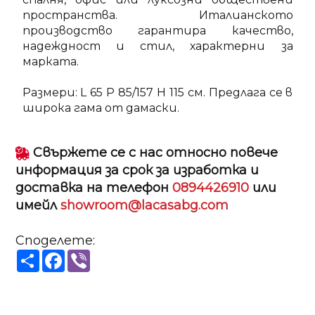
пространства. Италианското
производство гарантира качество,
надеждност и стил, характерни за
маркатa.
Размери: L 65 P 85/157 H 115 см. Предлага се в
широка гама от дамаски.
Свържете се с нас относно повече
информация за срок за изработка и
доставка на телефон
0894426910
или
имейл
showroom@lacasabg.com
Споделете:
Share
Facebook
Viber