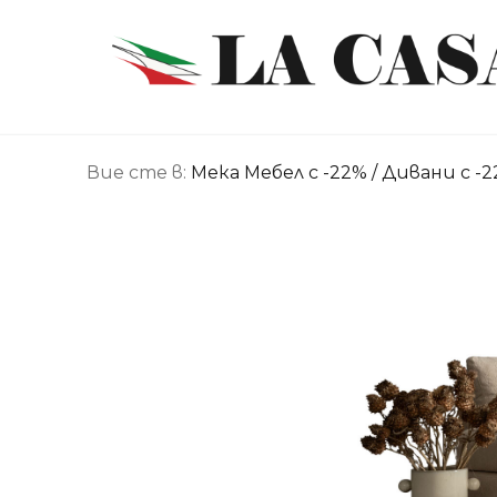
Вие сте в:
Мека Мебел с -22%
/
Дивани с -