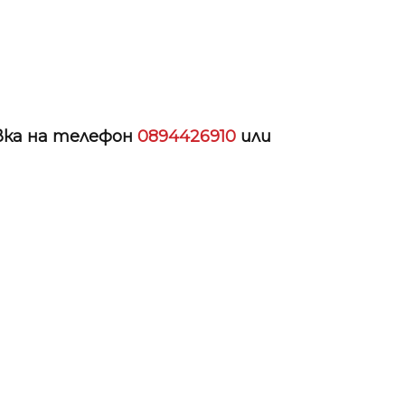
авка на телефон
0894426910
или