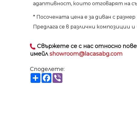
адаптивност, които отговарят на съ
* Посочената цена е за диван с размер 
Предлага се в различни композиции и
Свържете се с нас относно пове
имейл
showroom@lacasabg.com
Споделете:
Share
Facebook
Viber