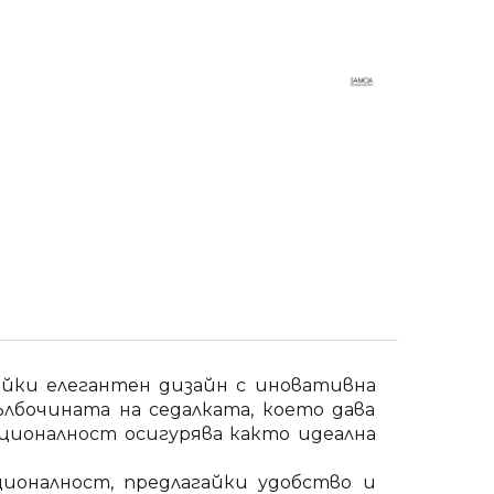
айки елегантен дизайн с иновативна
ълбочината на седалката, което дава
кционалност осигурява както идеална
ионалност, предлагайки удобство и