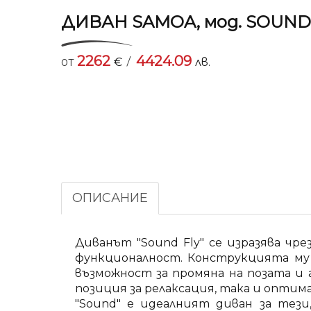
ДИВАН SAMOA, мод. SOUND
2262
4424.09
/
от
€
лв.
ОПИСАНИЕ
Диванът "Sound Fly" се изразява ч
функционалност. Конструкцията му п
възможност за промяна на позата и 
позиция за релаксация, така и оптима
"Sound" е идеалният диван за тез