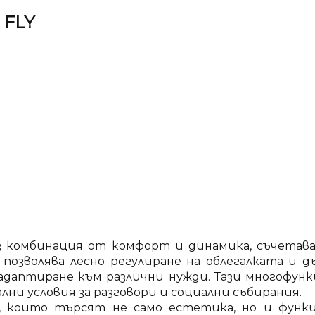
 FLY
рез комбинация от комфорт и динамика, съчетав
озволява лесно регулиране на облегалката и д
адаптиране към различни нужди. Тази многофун
лни условия за разговори и социални събирания.
и, които търсят не само естетика, но и функц