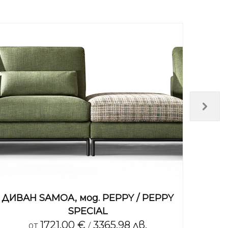
ДИВАН SAMOA, мод. PEPPY / PEPPY
ДИВА
SPECIAL
1721.00 €
3365.98 лв.
от
/