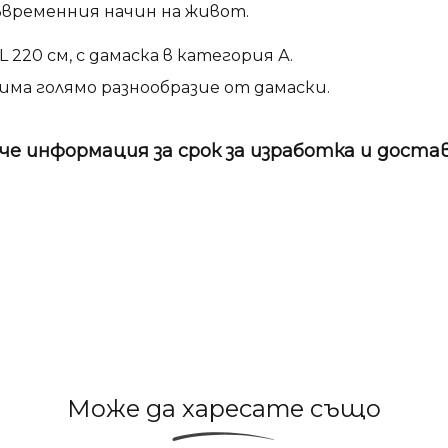
временния начин на живот.
L 220 см, с дамаска в категория А.
 има голямо разнообразие от дамаски.
че информация за срок за изработка и дост
Може да харесате също