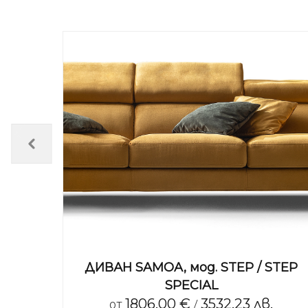
IRE
ДИВАН SAMOA, мод. STEP / STEP
.
SPECIAL
1806.00 €
3532.23 лв.
от
/